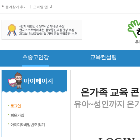
즐겨찾기 추가
모바일 앱
초중고인강
교육컨설팅
온가족 교육 콘
유아~성인까지 온가
로그인
회원가입
아이디&비밀번호 찾기