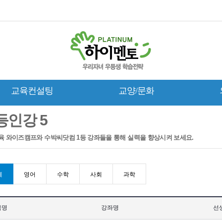
교육컨설팅
교양/문화
등인강 5
육 와이즈캠프와 수박씨닷컴 1등 강좌들을 통해 실력을 향상시켜 보세요.
체
영어
수학
사회
과학
목명
강좌명
선