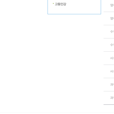
고등인강
영
영
수
수
사
사
과
과