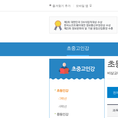
즐겨찾기 추가
모바일 앱
초중고인강
초
비상교
초등인강
전
- 5학년
- 6학년
과
중등인강