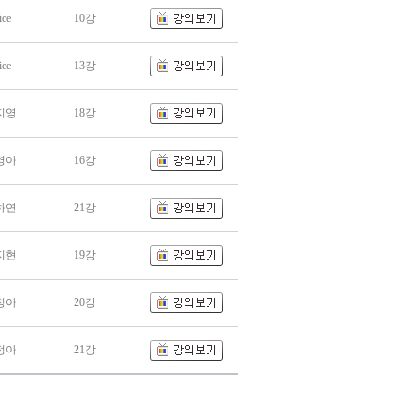
ice
10강
ice
13강
지영
18강
영아
16강
하연
21강
지현
19강
정아
20강
정아
21강