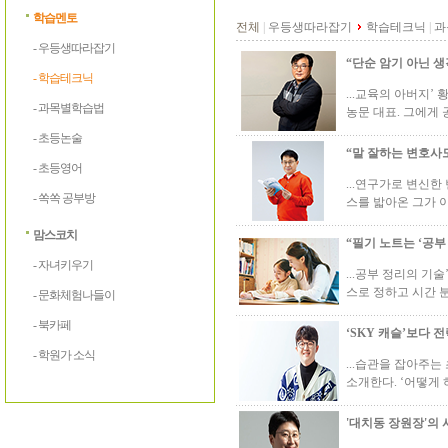
학습멘토
전체
|
우등생따라잡기
학습테크닉
|
과
- 우등생따라잡기
“단순 암기 아닌 
- 학습테크닉
...교육의 아버지
- 과목별학습법
농문 대표. 그에게 
- 초등논술
“말 잘하는 변호사
- 초등영어
...연구가로 변신한
- 쏙쏙 공부방
스를 밟아온 그가 이
맘스코치
“필기 노트는 ‘공부
- 자녀키우기
...공부 정리의 기
스로 정하고 시간 분
- 문화체험나들이
- 북카페
‘SKY 캐슬’보다 
- 학원가 소식
...습관을 잡아주
소개한다. ‘어떻게 
'대치동 장원장'의