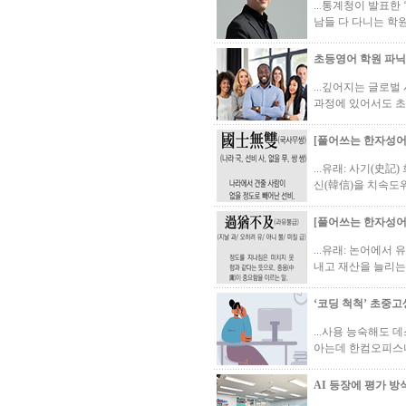
...통계청이 발표한
남들 다 다니는 학원
초등영어 학원 파닉
...깊어지는 글로
과정에 있어서도 초
[풀어쓰는 한자성어]
...유래: 사기(史
신(韓信)을 치속도
[풀어쓰는 한자성어]
...유래: 논어에
내고 재산을 늘리는
‘코딩 척척’ 초중고
...사용 능숙해도 
아는데 한컴오피스나
AI 등장에 평가 