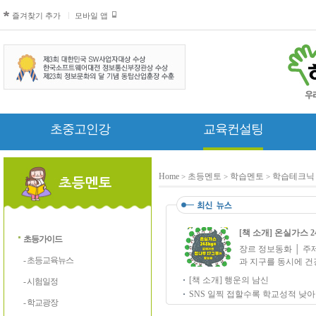
즐겨찾기 추가
모바일 앱
초중고인강
교육컨설팅
Home
초등멘토
학습멘토
학습테크닉
>
>
>
[책 소개] 온실가스 2
초등가이드
장르 정보동화 │ 주
- 초등교육뉴스
과 지구를 동시에 건강
[책 소개] 행운의 남신
- 시험일정
SNS 일찍 접할수록 학교성적 낮아…
- 학교광장