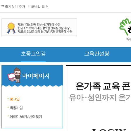
즐겨찾기 추가
모바일 앱
초중고인강
교육컨설팅
온가족 교육 콘
유아~성인까지 온가
로그인
회원가입
아이디&비밀번호 찾기