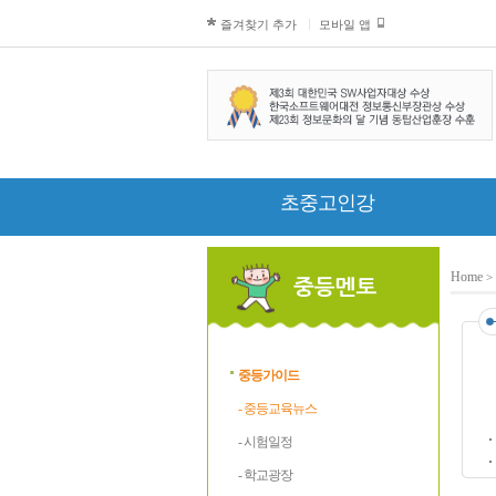
즐겨찾기 추가
모바일 앱
초중고인강
Home
>
중등가이드
- 중등교육뉴스
- 시험일정
- 학교광장