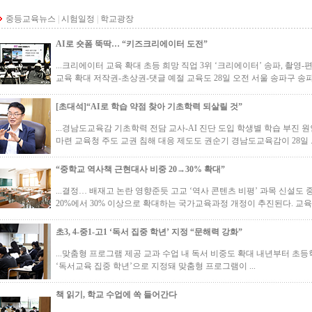
중등교육뉴스
|
시험일정
|
학교광장
AI로 숏폼 뚝딱… “키즈크리에이터 도전”
...크리에이터 교육 확대 초등 희망 직업 3위 ‘크리에이터’ 송파, 촬영-
교육 확대 저작권-초상권-댓글 예절 교육도 28일 오전 서울 송파구 송파
[초대석]“AI로 학습 약점 찾아 기초학력 되살릴 것”
...경남도교육감 기초학력 전담 교사-AI 진단 도입 학생별 학습 부진
마련 교육청 주도 교권 침해 대응 제도도 권순기 경남도교육감이 28일 .
“중학교 역사책 근현대사 비중 20→30% 확대”
...결정… 배재고 논란 영향준듯 고교 ‘역사 콘텐츠 비평’ 과목 신설
20%에서 30% 이상으로 확대하는 국가교육과정 개정이 추진된다. 교육계
초3, 4-중1-고1 ‘독서 집중 학년’ 지정 “문해력 강화”
...맞춤형 프로그램 제공 교과 수업 내 독서 비중도 확대 내년부터 초등학
‘독서교육 집중 학년’으로 지정돼 맞춤형 프로그램이 ...
책 읽기, 학교 수업에 쏙 들어간다