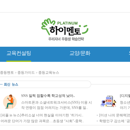
교육컨설팅
교양/문화
중등멘토
중등가이드
중등교육뉴스
>
>
SNS 일찍 접할수록 학교성적 낮아..
[디지털
스마트폰과 소셜네트워크서비스(SNS) 이용 시
청소년
작 연령이 점점 어려지는 가운데, SNS를 일..
야기 가
[피플 in 뉴스]추리소설 너머 현실을 이야기한 ‘히가시..
[미션 나의 문해력]
어려운 단어가 가장 많은 과목은…초등생 “사회”-중학..
학령인구 감소에 ‘공