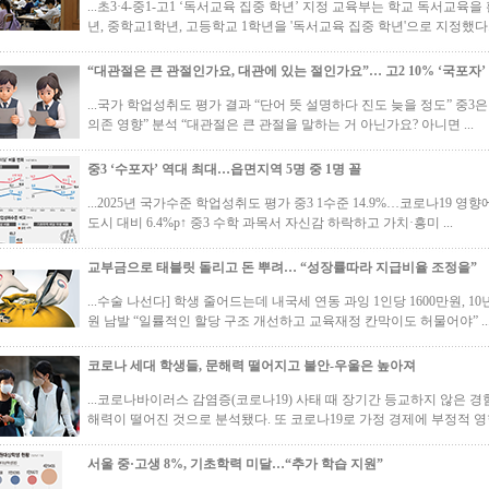
...초3·4-중1-고1 ‘독서교육 집중 학년’ 지정 교육부는 학교 독서교
년, 중학교1학년, 고등학교 1학년을 '독서교육 집중 학년'으로 지정했다. 
“대관절은 큰 관절인가요, 대관에 있는 절인가요”… 고2 10% ‘국포자’
...국가 학업성취도 평가 결과 “단어 뜻 설명하다 진도 늦을 정도” 중3은 
의존 영향” 분석 “대관절은 큰 관절을 말하는 거 아닌가요? 아니면 ...
중3 ‘수포자’ 역대 최대…읍면지역 5명 중 1명 꼴
...2025년 국가수준 학업성취도 평가 중3 1수준 14.9%…코로나19 영향에
도시 대비 6.4%p↑ 중3 수학 과목서 자신감 하락하고 가치·흥미 ...
교부금으로 태블릿 돌리고 돈 뿌려… “성장률따라 지급비율 조정을”
...수술 나선다] 학생 줄어드는데 내국세 연동 과잉 1인당 1600만원, 
원 남발 “일률적인 할당 구조 개선하고 교육재정 칸막이도 허물어야” .
코로나 세대 학생들, 문해력 떨어지고 불안-우울은 높아져
...코로나바이러스 감염증(코로나19) 사태 때 장기간 등교하지 않은 
해력이 떨어진 것으로 분석됐다. 또 코로나19로 가정 경제에 부정적 영향
서울 중·고생 8%, 기초학력 미달…“추가 학습 지원”