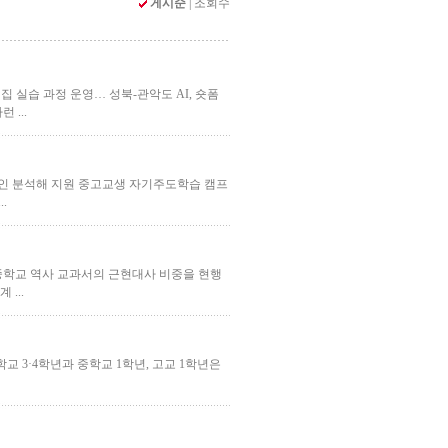
게시순
|
조회수
편집 실습 과정 운영… 성북-관악도 AI, 숏폼
런 ...
 원인 분석해 지원 중고교생 자기주도학습 캠프
..
도 중학교 역사 교과서의 근현대사 비중을 현행
 ...
교 3·4학년과 중학교 1학년, 고교 1학년은