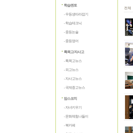
학습멘토
전체
- 우등생따라잡기
- 학습테크닉
- 중등논술
- 중등영어
특목고/자사고
- 특목고뉴스
- 외고뉴스
- 자사고뉴스
- 국제중고뉴스
맘스코치
- 자녀키우기
- 문화체험나들이
- 북카페