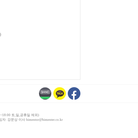
)
~18:00 토,일,공휴일 제외)
강문상 이사 himentor@himenter.co.kr