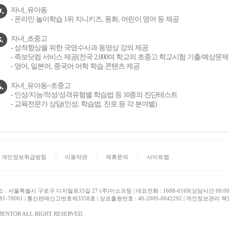
자녀_유아동
- 온라인 놀이학습 1위 지니키즈, 동화, 어린이 영어 등 제공
자녀_초중고
- 성적향상을 위한 국영수사과 동영상 강의 제공
- 족보닷컴 서비스 제공(전국 2,000여 학교의 초중고 학교시험 기출/예상문제
- 영어, 일본어, 중국어 어학 학습 콘텐츠 제공
자녀_유아동~초중고
- 인성/지능/적성/성격유형별 학습법 등 10종의 진단테스트
- 교육전문가 상담(인성, 학습법, 진로 등 각 분야별)
개인정보취급방침
이용약관
제휴문의
사이트맵
소 : 서울특별시 구로구 디지털로33길 27 (주)이소프팅 | 대표전화 : 1688-6169(상담시간 09:00
1-78061 | 통신판매신고번호제3358호 | 상표출원번호 : 40-2009-0042292 | 개인정보관리 책임자: 
HIMENTOR ALL RIGHT RESERVED.