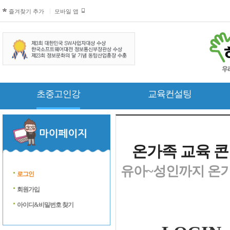
즐겨찾기 추가
모바일 앱
초중고인강
교육컨설팅
온가족 교육 콘
유아~성인까지 온가
로그인
회원가입
아이디&비밀번호 찾기