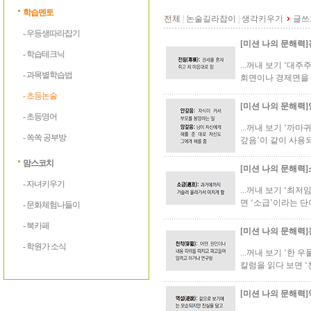
학습멘토
전체
|
논술길라잡이
|
생각키우기
글쓰
- 우등생따라잡기
[미션 나의 문해력]
- 학습테크닉
...꺼내 보기 ‘대
- 과목별학습법
회면이나 경제면을 
- 초등논술
[미션 나의 문해력]
- 초등영어
...꺼내 보기 ‘까마
- 쏙쏙 공부방
갚음’이 같이 사용되
맘스코치
[미션 나의 문해력]
- 자녀키우기
...꺼내 보기 ‘최저
면 ‘소급’이라는 단
- 문화체험나들이
- 북카페
[미션 나의 문해력]
- 학원가 소식
...꺼내 보기 ‘한
칼럼을 읽다 보면 ‘
[미션 나의 문해력