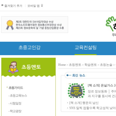
즐겨찾기 추가
모바일 앱
초중고인강
교육컨설팅
Home
초등멘토
학습멘토
초등논술
>
>
>
>
[책 소개] 온실가스 2
초등가이드
장르 정보동화 │ 주
- 초등교육뉴스
과 지구를 동시에 건강
[책 소개] 행운의 남신
- 시험일정
SNS 일찍 접할수록 학교성적 낮아…
- 학교광장